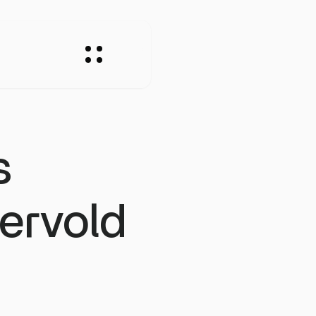
s
rvold